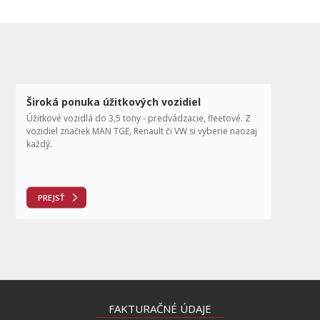
Široká ponuka úžitkových vozidiel
Úžitkové vozidlá do 3,5 tony - predvádzacie, fleetové. Z
vozidiel značiek MAN TGE, Renault či VW si vyberie naozaj
každý.
PREJSŤ
FAKTURAČNÉ ÚDAJE