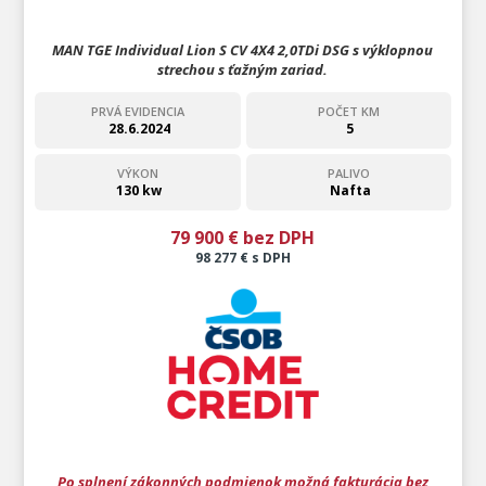
MAN TGE Individual Lion S CV 4X4 2,0TDi DSG s výklopnou
strechou s ťažným zariad.
PRVÁ EVIDENCIA
POČET KM
28.6.2024
5
VÝKON
PALIVO
130 kw
Nafta
79 900 € bez DPH
98 277 € s DPH
Po splnení zákonných podmienok možná fakturácia bez