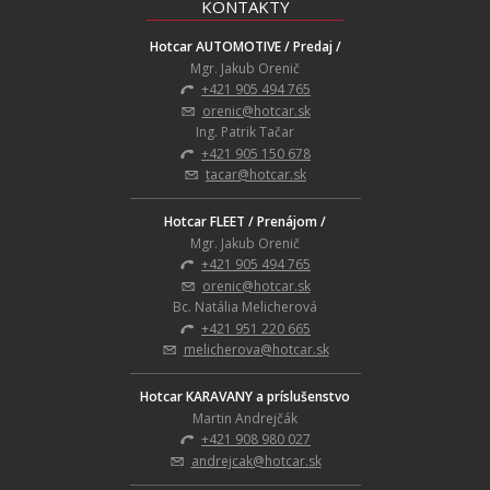
KONTAKTY
Hotcar AUTOMOTIVE / Predaj /
Mgr. Jakub Orenič
+421 905 494 765
orenic@hotcar.sk
Ing. Patrik Tačar
+421 905 150 678
tacar@hotcar.sk
Hotcar FLEET / Prenájom /
Mgr. Jakub Orenič
+421 905 494 765
orenic@hotcar.sk
Bc. Natália Melicherová
+421 951 220 665
melicherova@hotcar.sk
Hotcar KARAVANY a príslušenstvo
Martin Andrejčák
+421 908 980 027
andrejcak@hotcar.sk