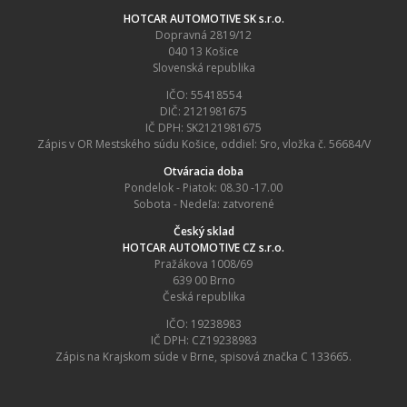
HOTCAR AUTOMOTIVE SK s.r.o.
Dopravná 2819/12
040 13 Košice
Slovenská republika
IČO: 55418554
DIČ: 2121981675
IČ DPH: SK2121981675
Zápis v OR Mestského súdu Košice, oddiel: Sro, vložka č. 56684/V
Otváracia doba
Pondelok - Piatok: 08.30 -17.00
Sobota - Nedeľa: zatvorené
Český sklad
HOTCAR AUTOMOTIVE CZ s.r.o.
Pražákova 1008/69
639 00 Brno
Česká republika
IČO: 19238983
IČ DPH: CZ19238983
Zápis na Krajskom súde v Brne, spisová značka C 133665.