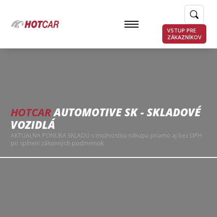
VSTUP PRE
ZÁKAZNÍKOV
HOTCAR
AUTOMOTIVE SK - SKLADOVÉ
VOZIDLÁ
AKTUÁLNA PONUKA SKLADU s možnosťou nákupu priamo aj bez DPH
po splnení zákonných podmienok