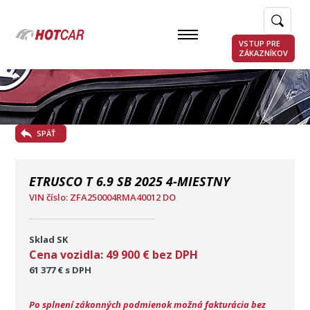
VSTUP PRE
ZÁKAZNÍKOV
SPÄŤ
ETRUSCO T 6.9 SB 2025 4-MIESTNY
VIN číslo: ZFA250004RMA40012 DO
Sklad SK
Cena vozidla:
49 900 € bez DPH
61 377 € s DPH
Po splnení zákonných podmienok možná fakturácia bez