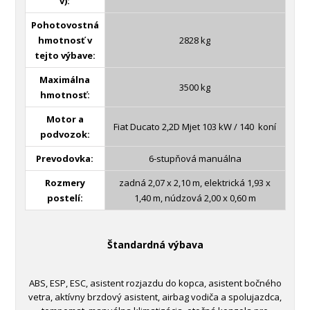
v):
Pohotovostná
hmotnosť v
2828 kg
tejto výbave:
Maximálna
3500 kg
hmotnosť:
Motor a
Fiat Ducato 2,2D Mjet 103 kW / 140 koní
podvozok:
Prevodovka:
6-stupňová manuálna
Rozmery
zadná 2,07 x 2,10 m, elektrická 1,93 x
postelí:
1,40 m, núdzová 2,00 x 0,60 m
Štandardná výbava
ABS, ESP, ESC, asistent rozjazdu do kopca, asistent bočného
vetra, aktívny brzdový asistent, airbag vodiča a spolujazdca,