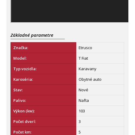
Základné parametre
Značka:
Etrusco
Model:
T Fiat
Typ vozidla:
Karavany
Karoséria:
Obytné auto
Stav:
Nové
Palivo:
Nafta
Výkon (kw):
103
Počet dverí:
3
Počet km:
5