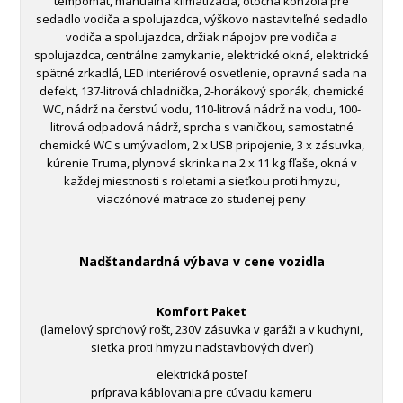
tempomat, manuálna klimatizácia, otočná konzola pre
sedadlo vodiča a spolujazdca, výškovo nastaviteľné sedadlo
vodiča a spolujazdca, držiak nápojov pre vodiča a
spolujazdca, centrálne zamykanie, elektrické okná, elektrické
spätné zrkadlá, LED interiérové osvetlenie, opravná sada na
defekt, 137-litrová chladnička, 2-horákový sporák, chemické
WC, nádrž na čerstvú vodu, 110-litrová nádrž na vodu, 100-
litrová odpadová nádrž, sprcha s vaničkou, samostatné
chemické WC s umývadlom, 2 x USB pripojenie, 3 x zásuvka,
kúrenie Truma, plynová skrinka na 2 x 11 kg fľaše, okná v
každej miestnosti s roletami a sieťkou proti hmyzu,
viaczónové matrace zo studenej peny
Nadštandardná výbava v cene vozidla
Komfort Paket
(lamelový sprchový rošt, 230V zásuvka v garáži a v kuchyni,
sieťka proti hmyzu nadstavbových dverí)
elektrická posteľ
príprava káblovania pre cúvaciu kameru