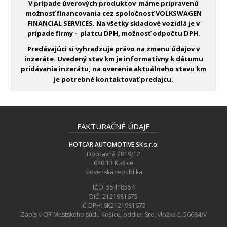
V prípade úverových produktov máme pripravenú
možnosť financovania cez spoločnosť VOLKSWAGEN
FINANCIAL SERVICES. Na všetky skladové vozidlá je v
prípade firmy - platcu DPH, možnosť odpočtu DPH.
Predávajúci si vyhradzuje právo na zmenu údajov v
inzeráte.
Uvedený stav km je informatívny k dátumu
pridávania inzerátu, na overenie aktuálneho stavu km
je potrebné kontaktovať predajcu.
FAKTURAČNÉ ÚDAJE
HOTCAR AUTOMOTIVE SK s.r.o.
Dopravná 2819/12
040 13 Košice
Slovenská republika
IČO: 55418554
DIČ: 2121981675
IČ DPH: SK2121981675
Zápis v OR Mestského súdu Košice, oddiel: Sro, vložka č. 56684/V