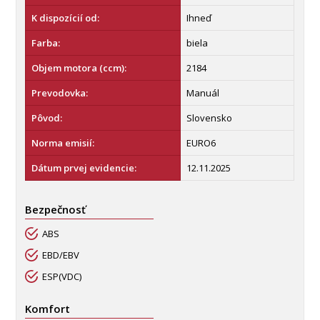
K dispozícií od:
Ihneď
Farba:
biela
Objem motora (ccm):
2184
Prevodovka:
Manuál
Pôvod:
Slovensko
Norma emisií:
EURO6
Dátum prvej evidencie:
12.11.2025
Bezpečnosť
ABS
EBD/EBV
ESP(VDC)
Komfort