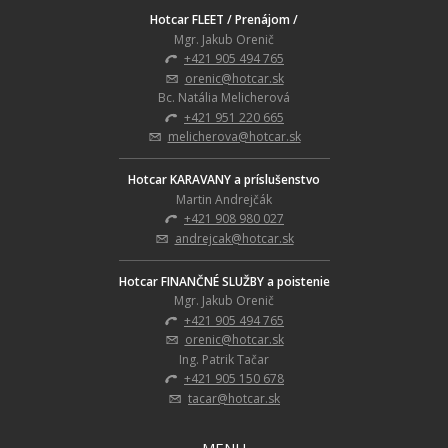
Hotcar FLEET / Prenájom /
Mgr. Jakub Orenič
+421 905 494 765
orenic@hotcar.sk
Bc. Natália Melicherová
+421 951 220 665
melicherova@hotcar.sk
Hotcar KARAVANY a príslušenstvo
Martin Andrejčák
+421 908 980 027
andrejcak@hotcar.sk
Hotcar FINANČNÉ SLUŽBY a poistenie
Mgr. Jakub Orenič
+421 905 494 765
orenic@hotcar.sk
Ing. Patrik Tačar
+421 905 150 678
tacar@hotcar.sk
MENU