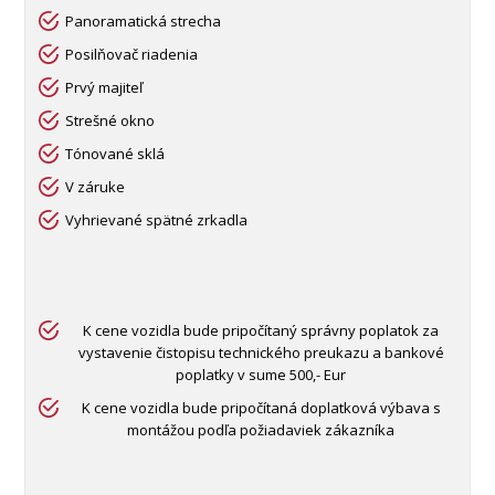
Panoramatická strecha
Posilňovač riadenia
Prvý majiteľ
Strešné okno
Tónované sklá
V záruke
Vyhrievané spätné zrkadla
K cene vozidla bude pripočítaný správny poplatok za
vystavenie čistopisu technického preukazu a bankové
poplatky v sume 500,- Eur
K cene vozidla bude pripočítaná doplatková výbava s
montážou podľa požiadaviek zákazníka