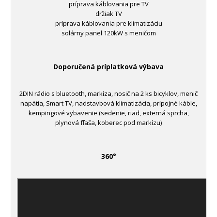
príprava káblovania pre TV
držiak TV
príprava káblovania pre klimatizáciu
solárny panel 120kW s meničom
Doporučená príplatková výbava
2DIN rádio s bluetooth, markíza, nosič na 2 ks bicyklov, menič
napätia, Smart TV, nadstavbová klimatizácia, prípojné káble,
kempingové vybavenie (sedenie, riad, externá sprcha,
plynová fľaša, koberec pod markízu)
360°