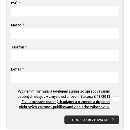
PSČ
*
Mesto
*
Telefón
*
E-mail
*
Vyplnením formulára udeľujem súhlas so spracovávaním
osobných údajov v zmysle ustanovení
Zákona č.18/2018
Z.z. o ochrane osobných údajov a o zmene a doplnení
niektorých zákonov publikovaný v Zbierke zákonov SR.
ODOSLAŤ REZERVÁCIU