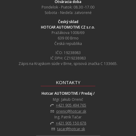
Otváracia doba
Pondelok - Piatok: 08.30 -17.00
Sobota - Nedeľa: zatvorené
Český sklad
HOTCAR AUTOMOTIVE CZ s.r.o.
Pražákova 1008/69
639 00 Brno
Česká republika
IČO: 19238983
IČ DPH: CZ19238983
Zápis na Krajskom súde v Brne, spisová značka C 133665.
KONTAKTY
Hotcar AUTOMOTIVE / Predaj /
Mgr. Jakub Orenič
+421 905 494 765
orenic@hotcar.sk
Ing. Patrik Tačar
+421 905 150 678
tacar@hotcar.sk