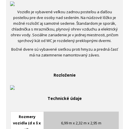
Vozidlo je vybavené veľkou zadnou posteľou a ďalšou
posteľou pre dve osoby nad sedením. Na núdzové lôžko je
možné rozložiť aj samotné sedenie. Štandardom je sporák,
chladnička s mrazničkou, plynový ohrev vzduchu a elektrický
ohrev vody. Sociálne zariadenie je v jednej miestnosti, pričom
sprchový kút od WC je rozdelený preklopnými dvermi.
Bočné dvere sú vybavené sieťkou proti hmyzu a predná časť
má na zatemnenie namontovaný záves.
Rozloženie
Technické údaje
Rozmery
vozidla (d x š x
6,99 m x 2,32 m x 2,95 m