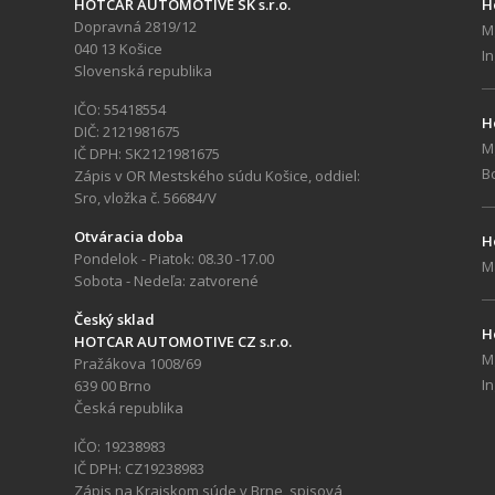
HOTCAR AUTOMOTIVE SK s.r.o.
H
Dopravná 2819/12
M
040 13 Košice
In
Slovenská republika
IČO: 55418554
H
DIČ: 2121981675
M
IČ DPH: SK2121981675
B
Zápis v OR Mestského súdu Košice, oddiel:
Sro, vložka č. 56684/V
Otváracia doba
H
Pondelok - Piatok: 08.30 -17.00
M
Sobota - Nedeľa: zatvorené
Český sklad
H
HOTCAR AUTOMOTIVE CZ s.r.o.
M
Pražákova 1008/69
In
639 00 Brno
Česká republika
IČO: 19238983
IČ DPH: CZ19238983
Zápis na Krajskom súde v Brne, spisová