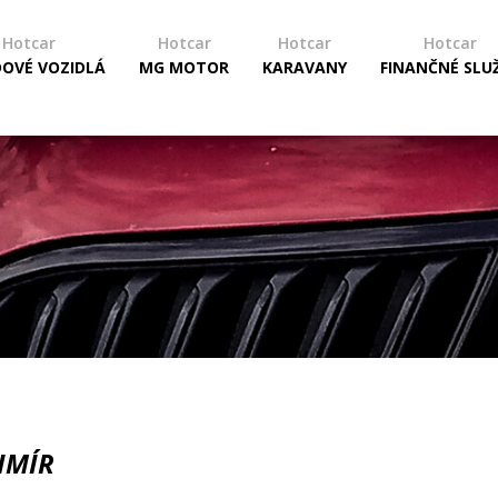
Hotcar
Hotcar
Hotcar
Hotcar
DOVÉ VOZIDLÁ
MG MOTOR
KARAVANY
FINANČNÉ SLU
IMÍR