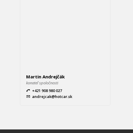
Martin Andrejčák
konateľ spoločnosti
+421 908 980 027
andrejcak@hotcar.sk