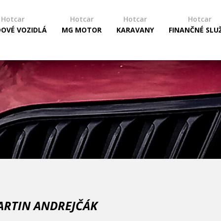
Hotcar
Hotcar
Hotcar
Hotcar
DOVÉ VOZIDLÁ
MG MOTOR
KARAVANY
FINANČNÉ SLU
RTIN ANDREJČÁK