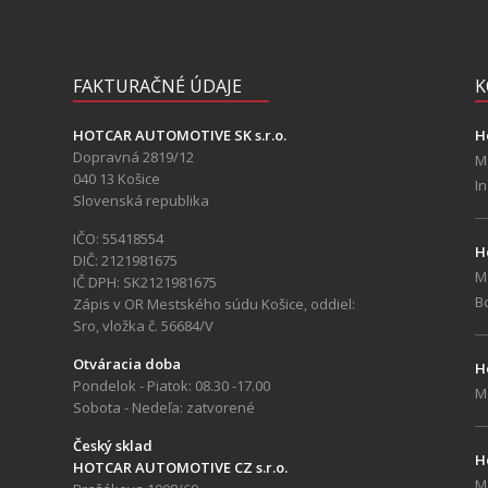
FAKTURAČNÉ ÚDAJE
K
HOTCAR AUTOMOTIVE SK s.r.o.
H
Dopravná 2819/12
M
040 13 Košice
In
Slovenská republika
IČO: 55418554
H
DIČ: 2121981675
M
IČ DPH: SK2121981675
B
Zápis v OR Mestského súdu Košice, oddiel:
Sro, vložka č. 56684/V
Otváracia doba
H
Pondelok - Piatok: 08.30 -17.00
M
Sobota - Nedeľa: zatvorené
Český sklad
H
HOTCAR AUTOMOTIVE CZ s.r.o.
M