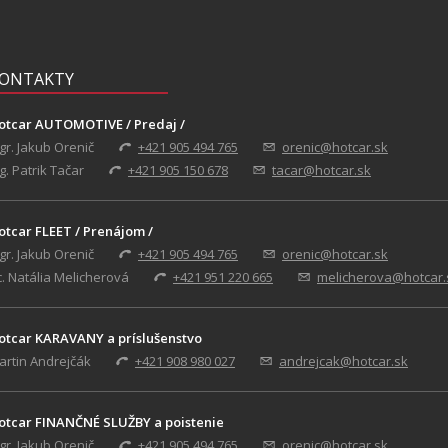
ONTAKTY
otcar AUTOMOTIVE / Predaj /
gr. Jakub Orenič
+421 905 494 765
orenic@hotcar.sk
g. Patrik Tačar
+421 905 150 678
tacar@hotcar.sk
otcar FLEET / Prenájom /
gr. Jakub Orenič
+421 905 494 765
orenic@hotcar.sk
c. Natália Melicherová
+421 951 220 665
melicherova@hotcar.
otcar KARAVANY a príslušenstvo
artin Andrejčák
+421 908 980 027
andrejcak@hotcar.sk
otcar FINANČNÉ SLUŽBY a poistenie
gr. Jakub Orenič
+421 905 494 765
orenic@hotcar.sk