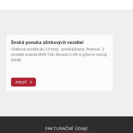
Široká ponuka úžitkových vozidiel
Úžitkové vozidlá do 3,5 tony - predvádzacie, fleetové. Z
vozidiel značiek MAN TGE, Renault či VW si vyberie naozaj
každý.
PREJSŤ
FAKTURAČNÉ ÚDAJE