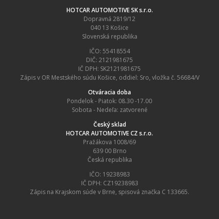
HOTCAR AUTOMOTIVE SK s.r.o.
Dopravná 2819/12
040 13 Košice
Slovenská republika
IČO: 55418554
DIČ: 2121981675
IČ DPH: SK2121981675
Zápis v OR Mestského súdu Košice, oddiel: Sro, vložka č. 56684/V
Otváracia doba
Pondelok - Piatok: 08.30 -17.00
Sobota - Nedeľa: zatvorené
Český sklad
HOTCAR AUTOMOTIVE CZ s.r.o.
Pražákova 1008/69
639 00 Brno
Česká republika
IČO: 19238983
IČ DPH: CZ19238983
Zápis na Krajskom súde v Brne, spisová značka C 133665.