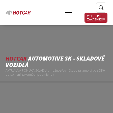
VSTUP PRE
ZÁKAZNÍKOV
HOTCAR
AUTOMOTIVE SK - SKLADOVÉ
VOZIDLÁ
AKTUÁLNA PONUKA SKLADU s možnosťou nákupu priamo aj bez DPH
po splnení zákonných podmienok