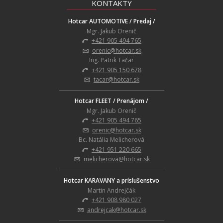
KONTAKTY
Hotcar AUTOMOTIVE / Predaj /
Mgr. Jakub Orenič
+421 905 494 765
orenic@hotcar.sk
Ing. Patrik Tačar
+421 905 150 678
tacar@hotcar.sk
Hotcar FLEET / Prenájom /
Mgr. Jakub Orenič
+421 905 494 765
orenic@hotcar.sk
Bc. Natália Melicherová
+421 951 220 665
melicherova@hotcar.sk
Hotcar KARAVANY a príslušenstvo
Martin Andrejčák
+421 908 980 027
andrejcak@hotcar.sk