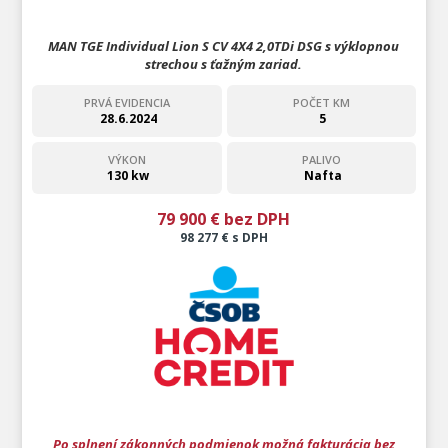
MAN TGE Individual Lion S CV 4X4 2,0TDi DSG s výklopnou
strechou s ťažným zariad.
PRVÁ EVIDENCIA
POČET KM
28.6.2024
5
VÝKON
PALIVO
130 kw
Nafta
79 900 € bez DPH
98 277 € s DPH
Po splnení zákonných podmienok možná fakturácia bez